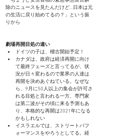
「ちょうど
安倍首相の緊急事態宣言解
除のニュースを見たんだけど…日本は元
の生活に戻り始めてるの？
」という振
りから
劇場再開目処の違い
ドイツの子は、稽古開始予定！
カナダは、政府は経済再開に向け
て最終フェーズと言ってるが、状
況が日々変わるので業界の人達は
再開を決めあぐねている。なぜな
ら、9月に50人以上の集会が許可さ
れる目処と言われる一方、専門家
は第二波がその頃に来る予測もあ
り、本格的な再開は2021年になる
かもしれない
イスラエルでは、ストリートパフ
ォーマンスをやろうとしてる。経