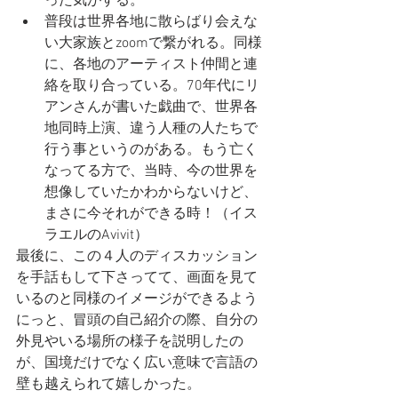
った気がする。
普段は世界各地に散らばり会えな
い大家族とzoomで繋がれる。同様
に、各地のアーティスト仲間と連
絡を取り合っている。70年代にリ
アンさんが書いた戯曲で、世界各
地同時上演、違う人種の人たちで
行う事というのがある。もう亡く
なってる方で、当時、今の世界を
想像していたかわからないけど、
まさに今それができる時！（イス
ラエルのAvivit）
最後に、この４人のディスカッション
を手話もして下さってて、画面を見て
いるのと同様のイメージができるよう
にっと、冒頭の自己紹介の際、自分の
外見やいる場所の様子を説明したの
が、国境だけでなく広い意味で言語の
壁も越えられて嬉しかった。