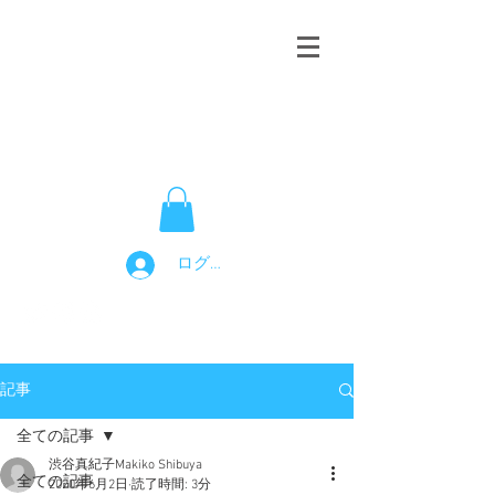
Makiko
Shibuya
​渋谷真紀子
ログイン
記事
全ての記事
渋谷真紀子Makiko Shibuya
全ての記事
2020年6月2日
読了時間: 3分