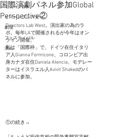
国際演劇パネル参加Global
ミュージカル
Perspective②
イマーシブシアター
Directors Lab West。演出家の為のラ
劇場
ボ。毎年LAで開催されるが今年はオン
フェスティバル
ライン開催。
私は「国際枠」で、ドイツ在住イタリ
演出
ア人Gianna Formicone、コロンビア出
身カナダ在住Daniela Atencia、モデレー
ターはイスラエル人Avivit Shakedのパ
ネルに参加。
①の続き→