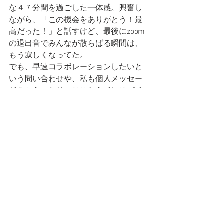
な４７分間を過ごした一体感。興奮し
ながら、「この機会をありがとう！最
高だった！」と話すけど、最後にzoom
の退出音でみんなが散らばる瞬間は、
もう寂しくなってた。
でも、早速コラボレーションしたいと
いう問い合わせや、私も個人メッセー
ジをもらったり。ここからインスパイ
アされて、また新たなアートが生まれ
るように！とメールで会話は続く。
ああ、朝の4時。頭はボーッとしてるの
に、朝４−５時でも配信を聴いてくれた
オーストラリアのパートナーと
FaceTimeでプチ打ち上げ。時差にも付
き合ってくれてありがとー！
マジで国際プロジェクト、しっかり進
めてかなきゃ！