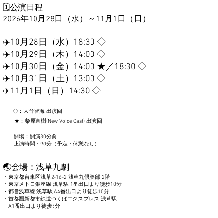
🗓️公演日程
2026年10月28日（水）～11月1日（日）
✈️10月28日（水）18:30 ◇
✈️10月29日（木）14:00 ◇
✈️10月30日（金）14:00 ★／18:30 ◇
✈️10月31日（土）13:00 ◇
✈️11月1日（日）14:30 ◇
◇：大音智海 出演回
★：柴原直樹(New Voice Cast) 出演回
開場：開演30分前
上演時間：90分（予定・休憩なし）
🌏会場：浅草九劇
・東京都台東区浅草2-16-2 浅草九倶楽部 2階
・東京メトロ銀座線 浅草駅 1番出口より徒歩10分
・都営浅草線 浅草駅 A4番出口より徒歩10分
・首都圏新都市鉄道つくばエクスプレス 浅草駅
A1番出口より徒歩5分