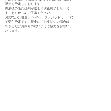
販売を予定しております。
終演後の販売は列が途切れ次第終了となりま
す。あらかじめご了承ください。
お支払いは現金、PayPay、クレジットカードに
て受付予定です。現金にてお支払いの場合は、
できるだけお釣りのないようご協力をお願いい
たします。
Q：転売されたチケットでも入場できますか？
A：営利目的でのチケットの転売は禁止してお
ります。不正に転売されたチケットであること
が判明した場合は、ご入場をお断りする場合が
ございます。また、転売防止対策として、ご入
場時にスタッフが無作為に本人確認書類のご提
示をお願いする場合がございます。あらかじめ
ご了承ください。
Q：客席内で写真・動画撮影や録音はできます
か？
A：客席内での写真撮影、映像の撮影、音声の
録音は固くお断りしております。スタッフが発
見した場合は、お声がけのうえ、ご退場いただ