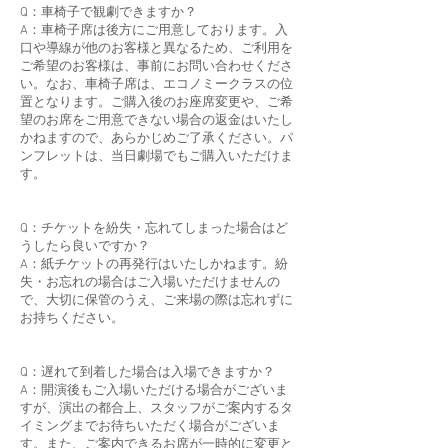
Q：車椅子で観劇できますか？
A：車椅子席は後方にご用意しております。入
口や導線が他のお客様と異なるため、ご利用を
ご希望のお客様は、事前にお問い合わせくださ
い。なお、車椅子席は、エコノミークラスの位
置となります。ご購入後のお座席変更や、ご希
望のお席をご用意できない場合の返金はいたし
かねますので、あらかじめご了承ください。パ
ンフレットは、当日劇場でもご購入いただけま
す。
Q：チケットを紛失・忘れてしまった場合はど
うしたら良いですか？
A：紙チケットの再発行はいたしかねます。紛
失・お忘れの場合はご入場いただけませんの
で、大切に保管のうえ、ご来場の際は忘れずに
お持ちください。
Q：遅れて到着した場合は入場できますか？
A：開演後もご入場いただける場合がございま
すが、演出の都合上、スタッフがご案内するタ
イミングまでお待ちいただく場合がございま
す。また、ご案内できるお席が一時的に変更と