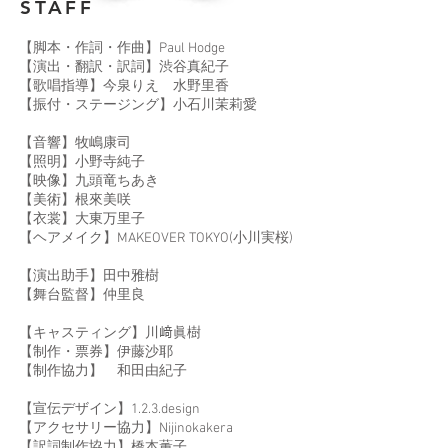
STAFF
【脚本・作詞・作曲】Paul Hodge
【演出・翻訳・訳詞】渋谷真紀子
【歌唱指導】今泉りえ 水野里香
【振付・ステージング】小石川茉莉愛
【音響】牧嶋康司
【照明】小野寺純子
【映像】九頭竜ちあき
【美術】根來美咲
【衣裳】大東万里子
【ヘアメイク】MAKEOVER TOKYO(小川実桜)
【演出助手】田中雅樹
【舞台監督】仲里良
【キャスティング】川﨑眞樹
【制作・票券】伊藤沙耶
【制作協力】 和田由紀子​
【宣伝デザイン】1.2.3.design
【アクセサリー協力】Nijinokakera
【訳詞制作協力】橋本薫子